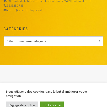
709, route de la tête du Char, les Mâcherets, 74420 Habère-Lullin
06.15.18.37.38
admin@osteofluidique.net
CATÉGORIES
Nous utilisons des cookies dans le but d'améliorer votre
navigation
©mon-assistante-freelance.com 2022
Réglage des cookies
Tout accepter